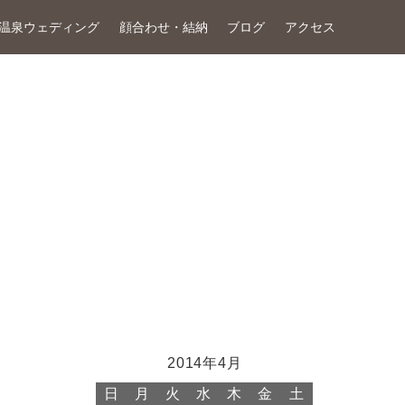
温泉ウェディング
顔合わせ・結納
ブログ
アクセス
2014年4月
日
月
火
水
木
金
土