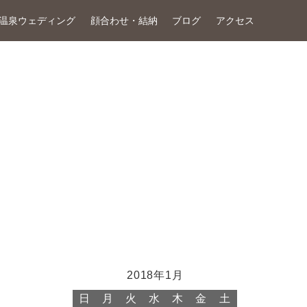
温泉ウェディング
顔合わせ・結納
ブログ
アクセス
2018年1月
日
月
火
水
木
金
土