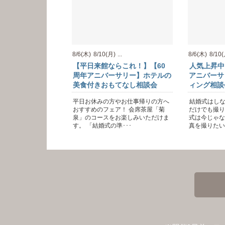
8/6(木)
8/10(月)
...
8/6(木)
8/10
【平日来館ならこれ！】【60
人気上昇中
周年アニバーサリー】ホテルの
アニバーサ
美食付きおもてなし相談会
ィング相談
平日お休みの方やお仕事帰りの方へ
結婚式はし
おすすめのフェア！ 会席茶屋「菊
だけでも撮り
泉」のコースをお楽しみいただけま
式は今じゃな
す。 「結婚式の準･･･
真を撮りたい。