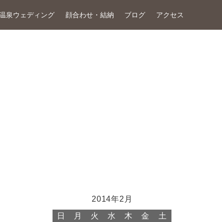
温泉ウェディング
顔合わせ・結納
ブログ
アクセス
2014年2月
日
月
火
水
木
金
土