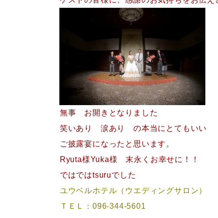
無事 お開きとなりました
笑いあり 涙あり の本当にとてもいい
ご披露宴になったと思います。
Ryuta様Yuka様 末永くお幸せに！！
ではではtsuruでした
ユウベルホテル（ウエディングサロン）
ＴＥＬ：096-344-5601