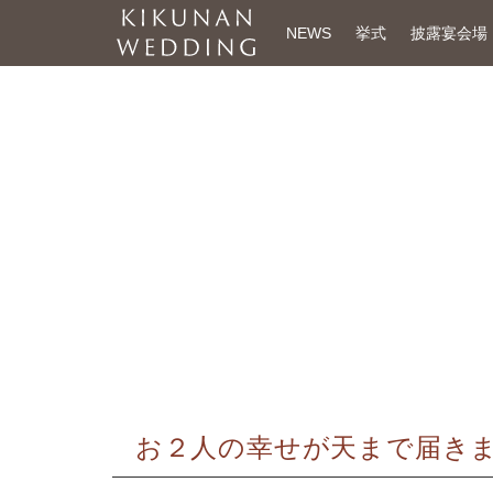
NEWS
挙式
披露宴会場
お２人の幸せが天まで届き