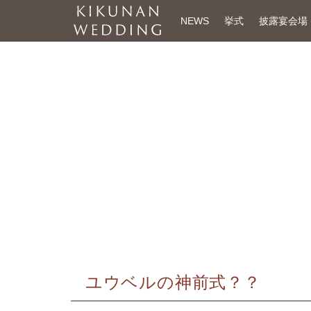
NEWS
挙式
披露宴会場
ユウベルの神前式？？