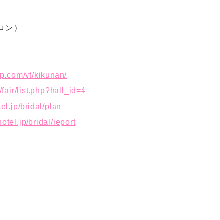
ロン）
jp.com/vt/kikunan/
/fair/list.php?hall_id=4
el.jp/bridal/plan
otel.jp/bridal/report