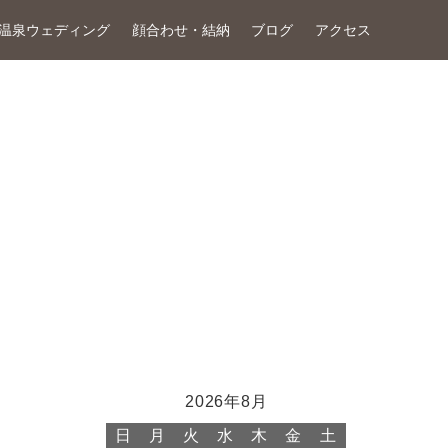
温泉ウェディング
顔合わせ・結納
ブログ
アクセス
2026年8月
日
月
火
水
木
金
土