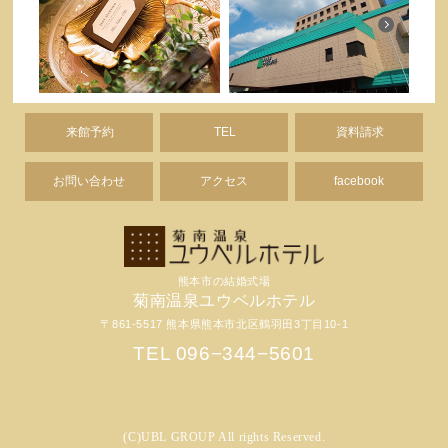
来館予約
TEL
資料請求
お問い合わせ
アクセス
facebook
熊本市の結婚式場
菊南温泉ユウベルホテル
〒861-5517 熊本県熊本市北区鶴羽田3丁目10-1
TEL 096−344−5601
(C)UBL GROUP All rights Reserved.