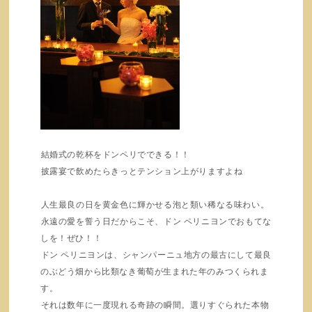
結婚式の乾杯をドンペリでできる！！
披露宴で飲めたらきっとテンション上がりますよね
人生最良の日を黄金色に輝かせる泡と類い稀なる味わい。
永遠の愛を誓う日だからこそ、ドン ペリニヨンでおもてな
しを！ぜひ！！
ドン ペリニヨンは、シャンパーニュ地方の最古にして最良
のぶどう畑から比類なき葡萄が生まれた年のみつくられま
す。
それは数年に一度現れる奇跡の瞬間。選りすぐられた本物