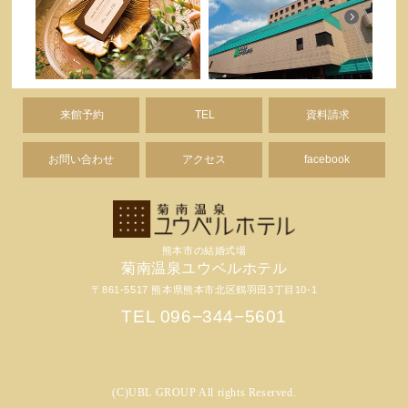
来館予約
TEL
資料請求
お問い合わせ
アクセス
facebook
熊本市の結婚式場
菊南温泉ユウベルホテル
〒861-5517 熊本県熊本市北区鶴羽田3丁目10-1
TEL 096−344−5601
(C)UBL GROUP All rights Reserved.