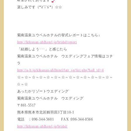
希望されております
楽しみです（*≧▽≦*）☆☆
菊南温泉ユウベルホテルの挙式レポートはこちら↓
http://kikunan-ublhotel.jp/bridal/report
「結婚しよう･･･」と感じたら
菊南温泉ユウベルホテル ウエディングフェア情報はコチ
ラ
http://u-b.jp/kikunan-ublhotel/fair_sp/list.php?hall_id=4
☆～☆～☆～☆～☆～☆～☆～☆～☆～☆～☆～☆～☆～
☆～☆
あったかリゾートウエディング
菊南温泉ユウベルホテル ウエディング
〒861-5517
熊本県熊本市北区鶴羽田3丁目10-1
電話 ：096-344-5601 FAX :096-344-0566
http://kikunan-ublhotel.jp/bridal/