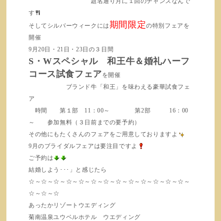
題名通り月に１回のチャンスなんで
す
期間限定
そしてシルバーウィークには
の特別フェアを
開催
9月20日・21日・23日の３日間
S・Wスペシャル 和王牛＆婚礼ハーフ
コース試食フェア
を開催
ブランド牛「和王」を味わえる豪華試食フェ
ア
時間 第１部 11：00～ 第2部 16：00
～ 参加無料（３日前までの要予約）
その他にもたくさんのフェアをご用意しておりますよ
9月のブライダルフェアは要注目ですよ
ご予約は
結婚しよう･･･」と感じたら
☆～☆～☆～☆～☆～☆～☆～☆～☆～☆～☆～☆～☆～
☆～☆～☆
あったかリゾートウエディング
菊南温泉ユウベルホテル ウエディング