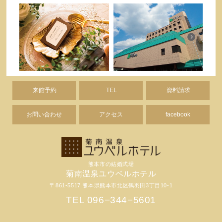
来館予約
TEL
資料請求
お問い合わせ
アクセス
facebook
熊本市の結婚式場
菊南温泉ユウベルホテル
〒861-5517 熊本県熊本市北区鶴羽田3丁目10-1
TEL 096−344−5601