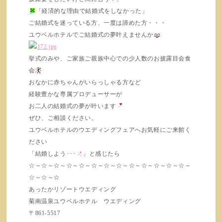
「経済的な理由で結婚式をしなかった」
ご結婚式を迷っている方、一度は諦めた方・・・
ユウベルホテルでご結婚式の夢叶えませんか
挙式のみや、ご家族ご親族中心での少人数のお披露目会食
会
おなかに赤ちゃんがいらっしゃる方など
経験豊かな専属プロデューサーが
お二人の結婚式の夢が叶います
ぜひ、ご相談ください。
ユウベルホテルのウエディングフェアへお気軽にご来館く
ださい
「結婚しよう･･･
」と感じたら
☆～☆～☆～☆～☆～☆～☆～☆～☆～☆～☆～☆～☆～
☆～☆～☆
あったかリゾートウエディング
菊南温泉ユウベルホテル ウエディング
〒861-5517