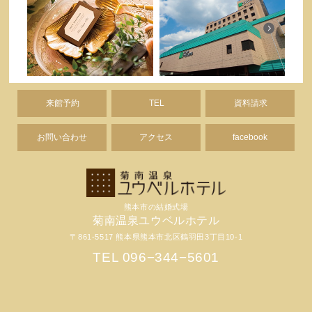
来館予約
TEL
資料請求
お問い合わせ
アクセス
facebook
熊本市の結婚式場
菊南温泉ユウベルホテル
〒861-5517 熊本県熊本市北区鶴羽田3丁目10-1
TEL 096−344−5601