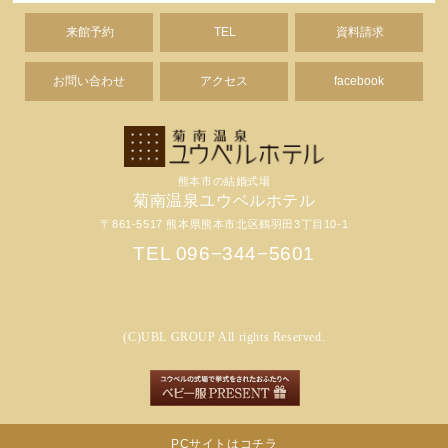
来館予約
TEL
資料請求
お問い合わせ
アクセス
facebook
熊本市の結婚式場
菊南温泉ユウベルホテル
〒861-5517 熊本県熊本市北区鶴羽田3丁目10-1
TEL 096−344−5601
(C)UBL GROUP All rights Reserved.
PCサイトはコチラ