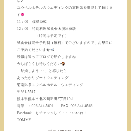
など
ユウベルホテルのウエディングの雰囲気を堪能して頂けま
す
11：00 模擬挙式
12：00 特別料理試食会＆演出体験
（時間は予定です）
試食会は完全予約制（無料）でございますので、お早目に
ご予約くださいませ
続報は追ってブログで紹介しますね
今しばらくお待ちください
「結婚しよう･･･」と感じたら
あったかリゾートウエディング
菊南温泉ユウベルホテル ウエディング
〒861-5517
熊本県熊本市北区鶴羽田3丁目10-1
電話 ：096-344-5601 FAX :096-344-0566
Facebook もチェックして・・・いいね！
TOMMY