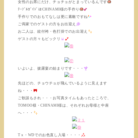
女性のお席にだけ、チョチョがとまっているんです
ﾃｰﾌﾞﾙｶﾞｲﾄﾞはCHINAMI様の手作り
手作りでのおもてなしは更に素敵ですね
ご両家でのゲストの方をお出迎え
お二人は、紋付袴・色打掛でのお出迎え
ゲストの方々もビックリ
いよいよ、披露宴の始まりです・・・
先ほどの、チョウチョが飛んでいるように見えます
ね・・・
ご歓談もされ・・・お写真タイムもあったところで、
TOMOO様・CHINAMI様は、それぞれお母様と中座
へ・・・
Tｘ・WDでのお色直し入場・・・・