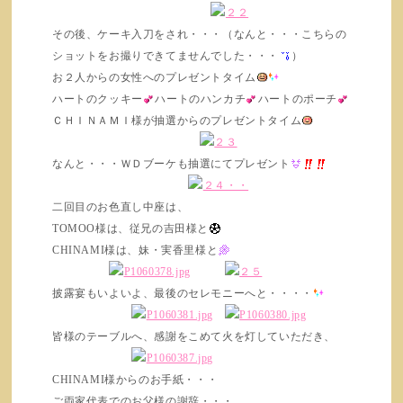
その後、ケーキ入刀をされ・・・（なんと・・・こちらの
ショットをお撮りできてませんでした・・・
）
お２人からの女性へのプレゼントタイム
ハートのクッキー
ハートのハンカチ
ハートのポーチ
ＣＨＩＮＡＭＩ様が抽選からのプレゼントタイム
なんと・・・ＷＤブーケも抽選にてプレゼント
二回目のお色直し中座は、
TOMOO様は、従兄の吉田様と
CHINAMI様は、妹・実香里様と
披露宴もいよいよ、最後のセレモニーへと・・・・
皆様のテーブルへ、感謝をこめて火を灯していただき、
CHINAMI様からのお手紙・・・
ご両家代表でのお父様の謝辞・・・