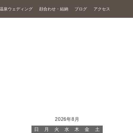
温泉ウェディング
顔合わせ・結納
ブログ
アクセス
2026年8月
日
月
火
水
木
金
土