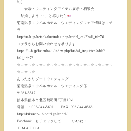
約）
会場・ウエディングアイテム展示・相談会
「結婚しよう･･･」と感じたら
菊南温泉ユウベルホテル ウエディングフェア情報はコチ
ラ
http://u-b.jp/heiankaku/index.php/bridal_cal/?hall_id=76
コチラからお問い合わせを承ります
https://u-b.jp/heiankaku/index.php/bridal_inquiries/add/?
hall_id=76
☆～☆～☆～☆～☆～☆～☆～☆～☆～☆～☆～☆～☆～
☆～☆～☆
あったかリゾートウエディング
菊南温泉ユウベルホテル ウエディング係
〒861-5517
熊本県熊本市北区鶴羽田3丁目10-1
電話 ：096-344-5601 FAX :096-344-0566
http://kikunan-ublhotel.jp/bridal/
Facebook もチェックして・・・いいね！
Ｔ.ＭＡＥＤＡ