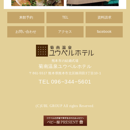
来館予約
TEL
資料請求
お問い合わせ
アクセス
facebook
熊本市の結婚式場
菊南温泉ユウベルホテル
〒861-5517 熊本県熊本市北区鶴羽田3丁目10-1
TEL 096−344−5601
(C)UBL GROUP All rights Reserved.