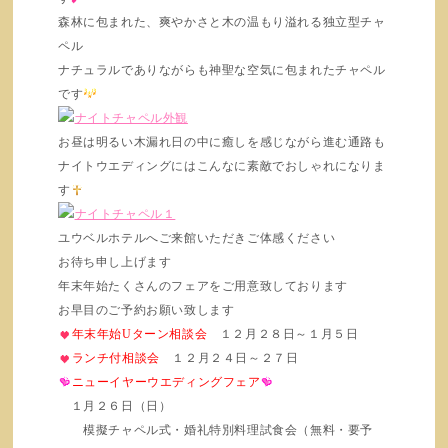
森林に包まれた、爽やかさと木の温もり溢れる独立型チャ
ペル
ナチュラルでありながらも神聖な空気に包まれたチャペル
です
お昼は明るい木漏れ日の中に癒しを感じながら進む通路も
ナイトウエディングにはこんなに素敵でおしゃれになりま
す
ユウベルホテルへご来館いただきご体感ください
お待ち申し上げます
年末年始たくさんのフェアをご用意致しております
お早目のご予約お願い致します
年末年始Uターン相談会
１２月２８日～１月５日
ランチ付相談会
１２月２４日～２７日
ニューイヤーウエディングフェア
１月２６日（日）
模擬チャペル式・婚礼特別料理試食会（無料・要予