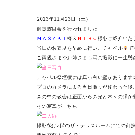
2013年11月23日（土）
御披露目会を行われました
ＭＡＳＡＫＩ
様＆
ＮＩＨＯ
様をご紹介いた
当日のお支度を早めに行い、チャペル
で
ご両親さまやお姉さまも写真撮影に一生懸
チャペル祭壇横には真っ白い壁があります
プロのカメラによる当日撮りが終わった後
森の中の教会は正面からの光と木々の緑が
その写真がこちら
撮影後は3階のザ・テラスルームにての御