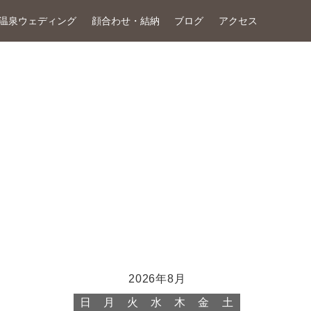
温泉ウェディング
顔合わせ・結納
ブログ
アクセス
2026年8月
日
月
火
水
木
金
土