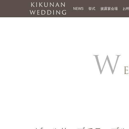
NEWS
挙式
披露宴会場
お
W