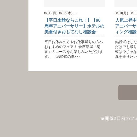
8/10(月)
8/13(木)
...
8/10(月)
8/1
【平日来館ならこれ！】【60
人気上昇中
周年アニバーサリー】ホテルの
アニバーサ
美食付きおもてなし相談会
ィング相談
平日お休みの方やお仕事帰りの方へ
結婚式はし
おすすめのフェア！ 会席茶屋「菊
だけでも撮り
泉」のコースをお楽しみいただけま
式は今じゃな
す。 「結婚式の準･･･
真を撮りたい。
※開催2日前のフ