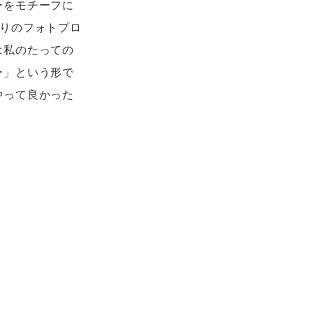
ーをモチーフに
作りのフォトプロ
は私のたっての
ー」という形で
やって良かった