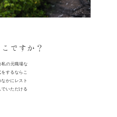
どこですか？
の私の元職場な
式をするならこ
のなかにレスト
んでいただける