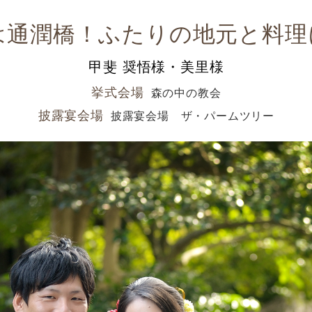
は通潤橋！ふたりの地元と料理
甲斐 奨悟様・美里様
挙式会場
森の中の教会
披露宴会場
披露宴会場 ザ・パームツリー