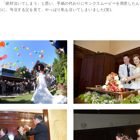
。「絶対泣いてしまう」と思い、手紙の代わりにサンクスムービーを用意したん
のに、号泣する父を見て、やっぱり私も泣いてしまいました(笑)。