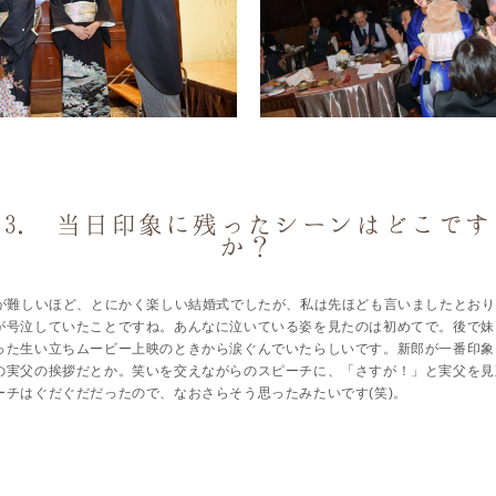
3. 当日印象に残ったシーンはどこです
か？
が難しいほど、とにかく楽しい結婚式でしたが、私は先ほども言いましたとおり
が号泣していたことですね。あんなに泣いている姿を見たのは初めてで。後で妹
った生い立ちムービー上映のときから涙ぐんでいたらしいです。新郎が一番印象
の実父の挨拶だとか。笑いを交えながらのスピーチに、「さすが！」と実父を見
ーチはぐだぐだだったので、なおさらそう思ったみたいです(笑)。