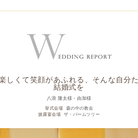
楽しくて笑顔があふれる、そんな自分
結婚式を
八浪 隆太様・由加様
挙式会場
森の中の教会
披露宴会場
ザ・パームツリー