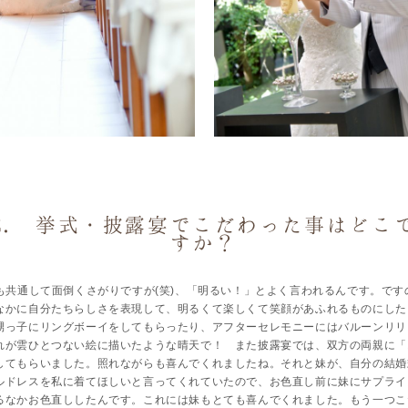
2. 挙式・披露宴でこだわった事はどこ
すか？
も共通して面倒くさがりですが(笑)、「明るい！」とよく言われるんです。です
なかに自分たちらしさを表現して、明るくて楽しくて笑顔があふれるものにした
甥っ子にリングボーイをしてもらったり、アフターセレモニーにはバルーンリリ
れが雲ひとつない絵に描いたような晴天で！ また披露宴では、双方の両親に「
してもらいました。照れながらも喜んでくれましたね。それと妹が、自分の結婚
ルドレスを私に着てほしいと言ってくれていたので、お色直し前に妹にサプライ
るなかお色直ししたんです。これには妹もとても喜んでくれました。もう一つこ