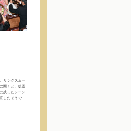
、サンクスムー
に聞くと、披露
に残ったシーン
直したそうで