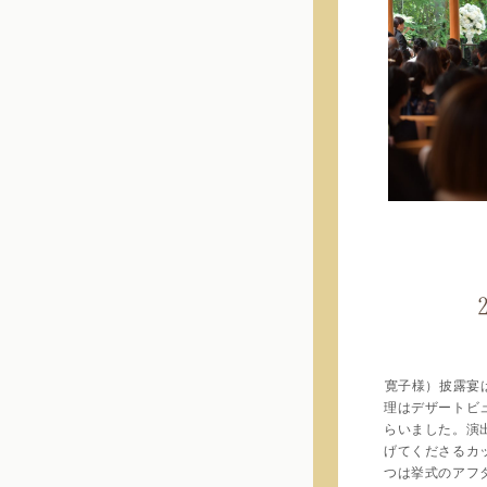
寛子様）披露宴
理はデザートビ
らいました。演
げてくださるカ
つは挙式のアフ