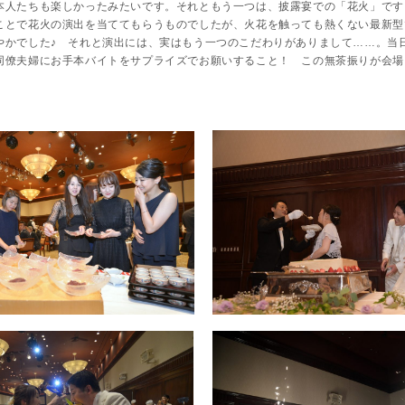
本人たちも楽しかったみたいです。それともう一つは、披露宴での「花火」です
ことで花火の演出を当ててもらうものでしたが、火花を触っても熱くない最新型
やかでした♪ それと演出には、実はもう一つのこだわりがありまして……。当
同僚夫婦にお手本バイトをサプライズでお願いすること！ この無茶振りが会場