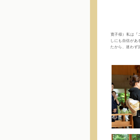
寛子様）私は『
しにも自信があ
たから、迷わず