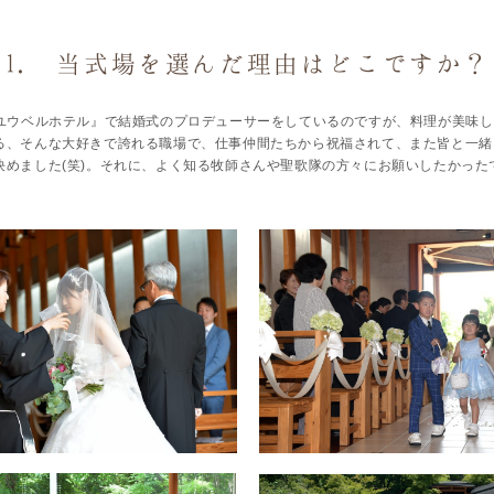
1. 当式場を選んだ理由はどこですか？
ユウベルホテル』で結婚式のプロデューサーをしているのですが、料理が美味し
る、そんな大好きで誇れる職場で、仕事仲間たちから祝福されて、また皆と一緒
決めました(笑)。それに、よく知る牧師さんや聖歌隊の方々にお願いしたかった