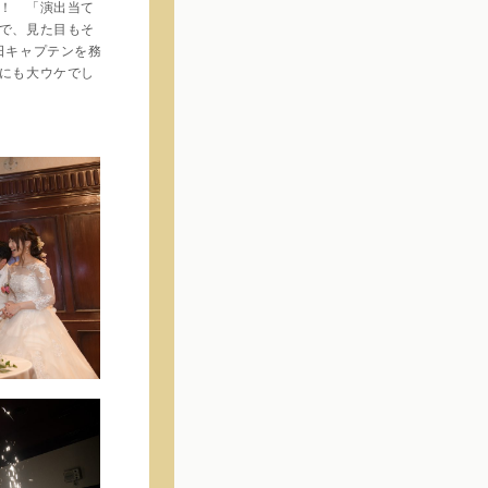
！ 「演出当て
で、見た目もそ
日キャプテンを務
にも大ウケでし