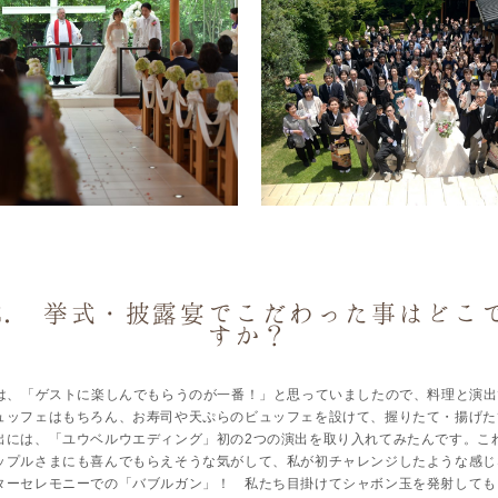
2. 挙式・披露宴でこだわった事はどこ
すか？
は、「ゲストに楽しんでもらうのが一番！」と思っていましたので、料理と演出
ュッフェはもちろん、お寿司や天ぷらのビュッフェを設けて、握りたて・揚げた
出には、「ユウベルウエディング」初の2つの演出を取り入れてみたんです。こ
ップルさまにも喜んでもらえそうな気がして、私が初チャレンジしたような感じ
ターセレモニーでの「バブルガン」！ 私たち目掛けてシャボン玉を発射しても